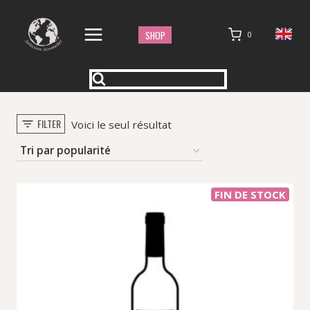
Aller
au
SHOP
0
contenu
FILTER
Voici le seul résultat
FIN DE STOCK