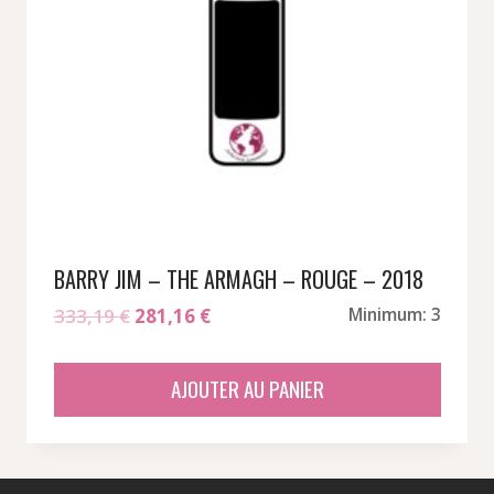
BARRY JIM – THE ARMAGH – ROUGE – 2018
Le
Le
333,19
€
281,16
€
Minimum: 3
prix
prix
initial
actuel
AJOUTER AU PANIER
était :
est :
333,19 €.
281,16 €.