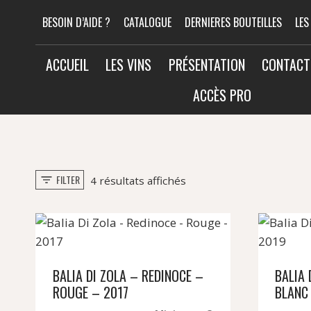
Aller
BESOIN D’AIDE ?
CATALOGUE
DERNIERES BOUTEILLES
LES
au
contenu
ACCUEIL
LES VINS
PRÉSENTATION
CONTACT
ACCÈS PRO
FILTER
Trié
4 résultats affichés
par
popularité
BALIA DI ZOLA – REDINOCE –
BALIA 
ROUGE – 2017
BLANC