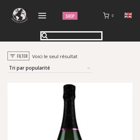
Aller
au
SHOP
0
contenu
FILTER
Voici le seul résultat