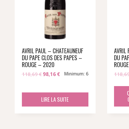
AVRIL PAUL – CHATEAUNEUF
AVRIL
DU PAPE CLOS DES PAPES –
DU PA
ROUGE – 2020
ROUGE
Le
Le
118,69
€
98,16
€
Minimum: 6
118,6
prix
prix
initial
actuel
était :
est :
LIRE LA SUITE
118,69 €.
98,16 €.