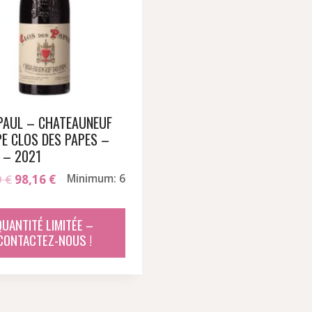
 PAUL – CHATEAUNEUF
PE CLOS DES PAPES –
 – 2021
Le
Le
9
€
98,16
€
Minimum: 6
prix
prix
initial
actuel
QUANTITÉ LIMITÉE –
était :
est :
CONTACTEZ-NOUS !
118,69 €.
98,16 €.