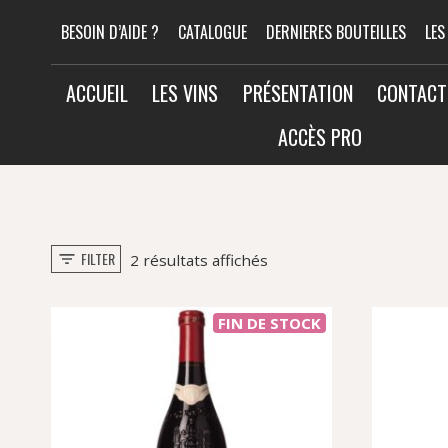
Aller
BESOIN D’AIDE ?
CATALOGUE
DERNIERES BOUTEILLES
LES
au
contenu
ACCUEIL
LES VINS
PRÉSENTATION
CONTACT
ACCÈS PRO
FILTER
Trié
2 résultats affichés
par
popularité
FIN DE STOCK