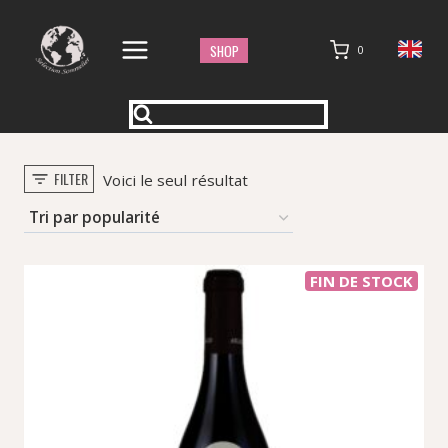
Aller
au
SHOP
0
contenu
FILTER
Voici le seul résultat
FIN DE STOCK