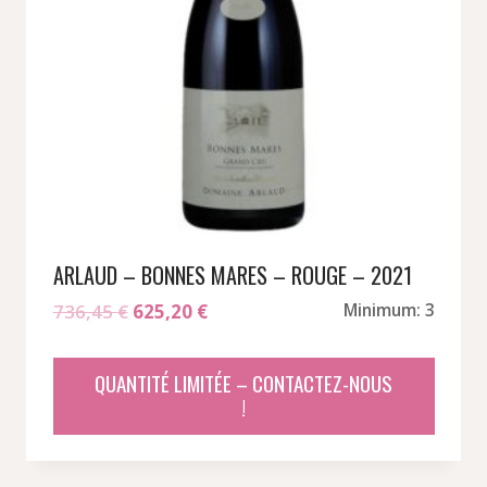
ARLAUD – BONNES MARES – ROUGE – 2021
Le
Le
736,45
€
625,20
€
Minimum: 3
prix
prix
initial
actuel
QUANTITÉ LIMITÉE – CONTACTEZ-NOUS
était :
est :
!
736,45 €.
625,20 €.