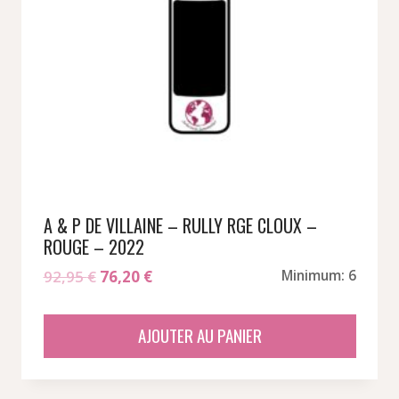
A & P DE VILLAINE – RULLY RGE CLOUX –
ROUGE – 2022
Le
Le
92,95
€
76,20
€
Minimum: 6
prix
prix
initial
actuel
AJOUTER AU PANIER
était :
est :
92,95 €.
76,20 €.