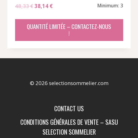
Le
Le
48,33
€
38,14
€
Minimum: 3
prix
prix
initial
actuel
QUANTITÉ LIMITÉE – CONTACTEZ-NOUS
était :
est :
!
48,33 €.
38,14 €.
© 2026 selectionsommelier.com
CONTACT US
CONDITIONS GÉNÉRALES DE VENTE – SASU
SELECTION SOMMELIER