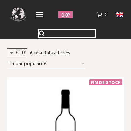
Aller
au
SHOP
0
contenu
FILTER
Trié
6 résultats affichés
par
popularité
FIN DE STOCK