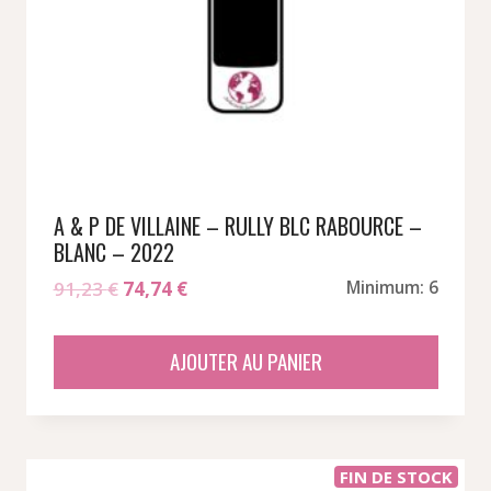
A & P DE VILLAINE – RULLY BLC RABOURCE –
BLANC – 2022
Le
Le
91,23
€
74,74
€
Minimum: 6
prix
prix
initial
actuel
AJOUTER AU PANIER
était :
est :
91,23 €.
74,74 €.
FIN DE STOCK