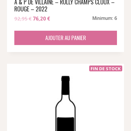
A & P DE VILLAINE – RULLY CHAMPS CLOUX –
ROUGE – 2022
Le
Le
92,95
€
76,20
€
Minimum: 6
prix
prix
initial
actuel
AJOUTER AU PANIER
était :
est :
92,95 €.
76,20 €.
FIN DE STOCK