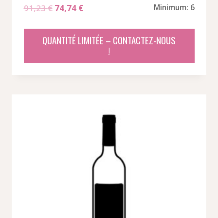
Le
Le
91,23
€
74,74
€
Minimum: 6
prix
prix
initial
actuel
QUANTITÉ LIMITÉE – CONTACTEZ-NOUS
était :
est :
!
91,23 €.
74,74 €.