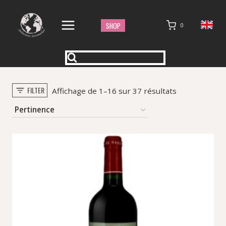
Aller
au
SHOP
0
contenu
FILTER
Trié
Affichage de 1–16 sur 37 résultats
par
popularité