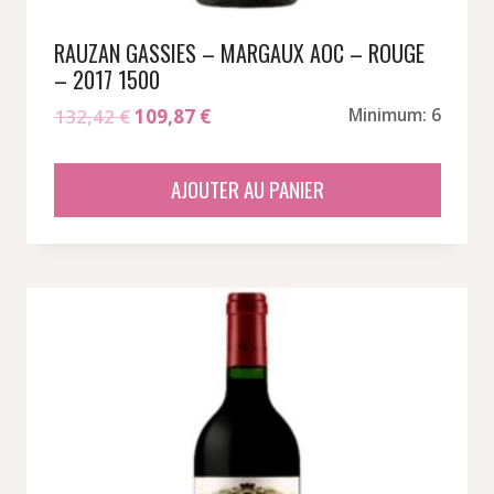
RAUZAN GASSIES – MARGAUX AOC – ROUGE
– 2017 1500
Le
Le
132,42
€
109,87
€
Minimum: 6
prix
prix
initial
actuel
AJOUTER AU PANIER
était :
est :
132,42 €.
109,87 €.