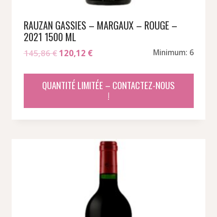
RAUZAN GASSIES – MARGAUX – ROUGE –
2021 1500 ML
Le
Le
145,86
€
120,12
€
Minimum: 6
prix
prix
initial
actuel
QUANTITÉ LIMITÉE – CONTACTEZ-NOUS
était :
est :
!
145,86 €.
120,12 €.