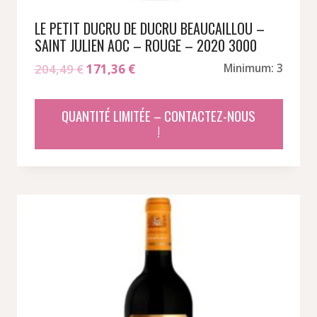
LE PETIT DUCRU DE DUCRU BEAUCAILLOU –
SAINT JULIEN AOC – ROUGE – 2020 3000
Le
Le
204,49
€
171,36
€
Minimum: 3
prix
prix
initial
actuel
QUANTITÉ LIMITÉE – CONTACTEZ-NOUS
était :
est :
!
204,49 €.
171,36 €.