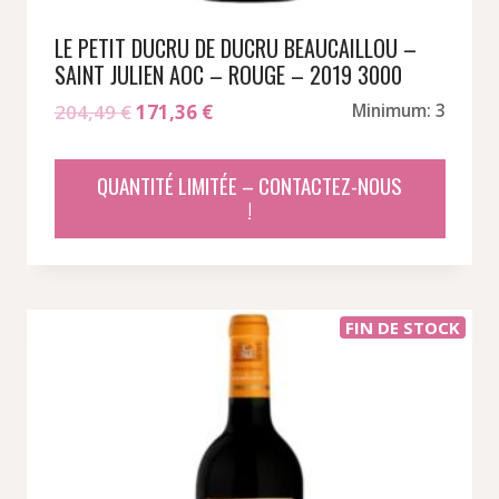
LE PETIT DUCRU DE DUCRU BEAUCAILLOU –
SAINT JULIEN AOC – ROUGE – 2019 3000
Le
Le
204,49
€
171,36
€
Minimum: 3
prix
prix
initial
actuel
QUANTITÉ LIMITÉE – CONTACTEZ-NOUS
était :
est :
!
204,49 €.
171,36 €.
FIN DE STOCK