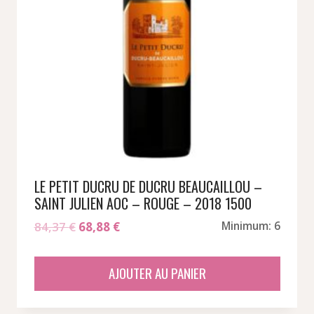
LE PETIT DUCRU DE DUCRU BEAUCAILLOU –
SAINT JULIEN AOC – ROUGE – 2018 1500
Le
Le
84,37
€
68,88
€
Minimum: 6
prix
prix
initial
actuel
AJOUTER AU PANIER
était :
est :
84,37 €.
68,88 €.