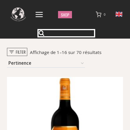
Aller
au
SHOP
0
contenu
FILTER
Trié
Affichage de 1–16 sur 70 résultats
par
popularité