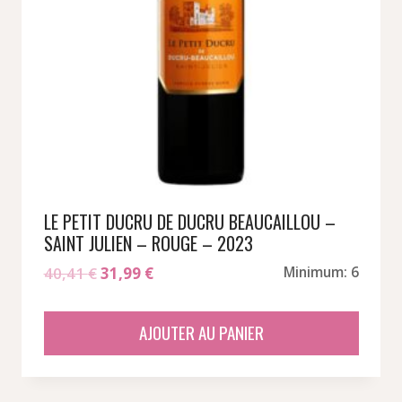
LE PETIT DUCRU DE DUCRU BEAUCAILLOU –
SAINT JULIEN – ROUGE – 2023
Le
Le
40,41
€
31,99
€
Minimum: 6
prix
prix
initial
actuel
AJOUTER AU PANIER
était :
est :
40,41 €.
31,99 €.