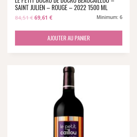
SAINT JULIEN – ROUGE – 2022 1500 ML
Le
Le
84,51
€
69,61
€
Minimum: 6
prix
prix
initial
actuel
AJOUTER AU PANIER
était :
est :
84,51 €.
69,61 €.