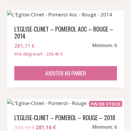
L’EGLISE-CLINET – POMEROL AOC – ROUGE –
2014
281,71
€
Minimum: 6
Prix dégressif : 239,45 €
AJOUTER AU PANIER
FIN DE STOCK
L’EGLISE-CLINET – POMEROL – ROUGE – 2018
Le
Le
333,19
€
281,16
€
Minimum: 6