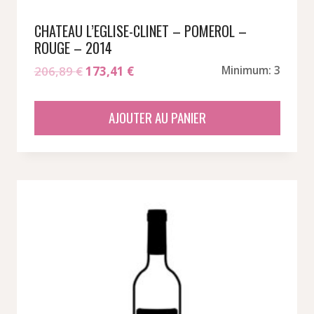
CHATEAU L’EGLISE-CLINET – POMEROL –
ROUGE – 2014
Le
Le
206,89
€
173,41
€
Minimum: 3
prix
prix
initial
actuel
AJOUTER AU PANIER
était :
est :
206,89 €.
173,41 €.