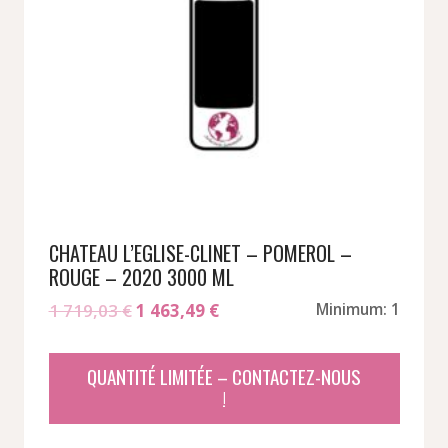
CHATEAU L’EGLISE-CLINET – POMEROL –
ROUGE – 2020 3000 ML
Le
Le
1 719,03
€
1 463,49
€
Minimum: 1
prix
prix
initial
actuel
QUANTITÉ LIMITÉE – CONTACTEZ-NOUS
était :
est :
!
1
1
719,03 €.
463,49 €.