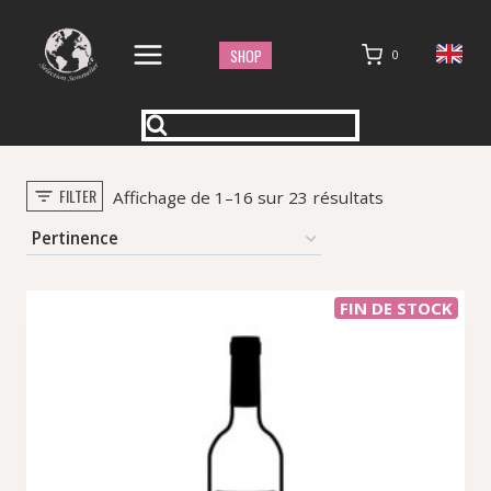
Aller
au
SHOP
0
contenu
FILTER
Trié
Affichage de 1–16 sur 23 résultats
par
popularité
FIN DE STOCK