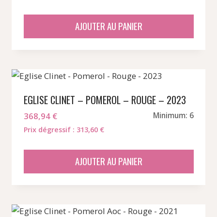
prix
prix
initial
actuel
AJOUTER AU PANIER
était :
est :
333,19 €.
281,16 €.
EGLISE CLINET – POMEROL – ROUGE – 2023
368,94
€
Minimum: 6
Prix dégressif : 313,60 €
AJOUTER AU PANIER