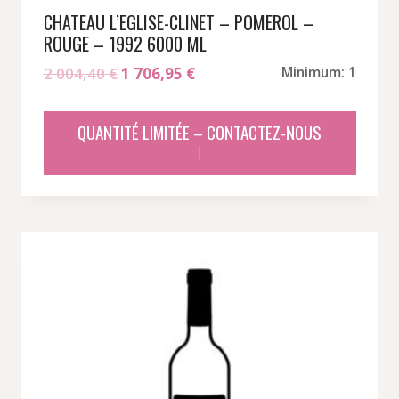
CHATEAU L’EGLISE-CLINET – POMEROL –
ROUGE – 1992 6000 ML
Le
Le
2 004,40
€
1 706,95
€
Minimum: 1
prix
prix
initial
actuel
QUANTITÉ LIMITÉE – CONTACTEZ-NOUS
était :
est :
!
2
1
004,40 €.
706,95 €.