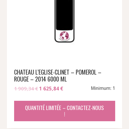
CHATEAU L’EGLISE-CLINET – POMEROL –
ROUGE – 2014 6000 ML
Le
Le
1 909,34
€
1 625,84
€
Minimum: 1
prix
prix
initial
actuel
QUANTITÉ LIMITÉE – CONTACTEZ-NOUS
était :
est :
!
1
1
909,34 €.
625,84 €.