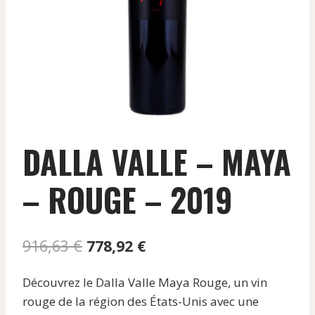
DALLA VALLE – MAYA
– ROUGE – 2019
Le
Le
916,63
€
778,92
€
prix
prix
Découvrez le Dalla Valle Maya Rouge, un vin
initial
actuel
rouge de la région des États-Unis avec une