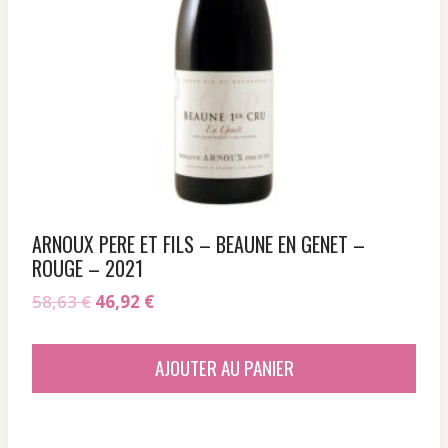
ARNOUX PERE ET FILS – BEAUNE EN GENET –
ROUGE – 2021
Le
Le
58,63
€
46,92
€
prix
prix
initial
actuel
AJOUTER AU PANIER
était :
est :
58,63 €.
46,92 €.