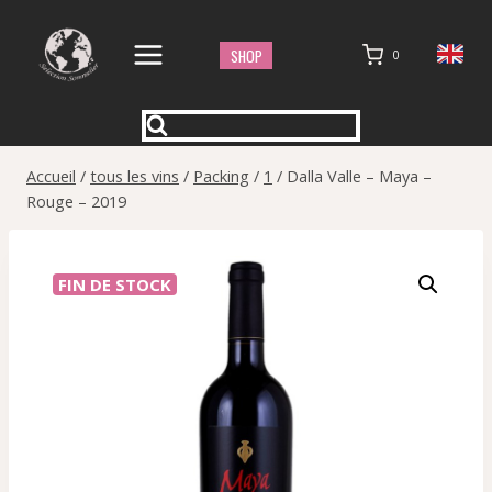
Aller
au
SHOP
0
contenu
Accueil
/
tous les vins
/
Packing
/
1
/
Dalla Valle – Maya –
Rouge – 2019
FIN DE STOCK