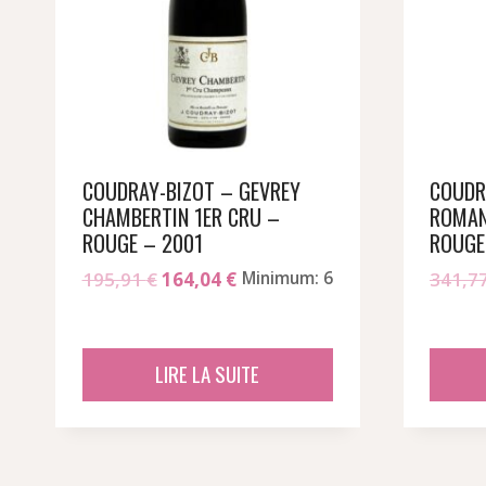
COUDRAY-BIZOT – GEVREY
COUDR
CHAMBERTIN 1ER CRU –
ROMAN
ROUGE – 2001
ROUGE
Le
Le
195,91
€
164,04
€
Minimum: 6
341,7
prix
prix
initial
actuel
était :
est :
LIRE LA SUITE
195,91 €.
164,04 €.