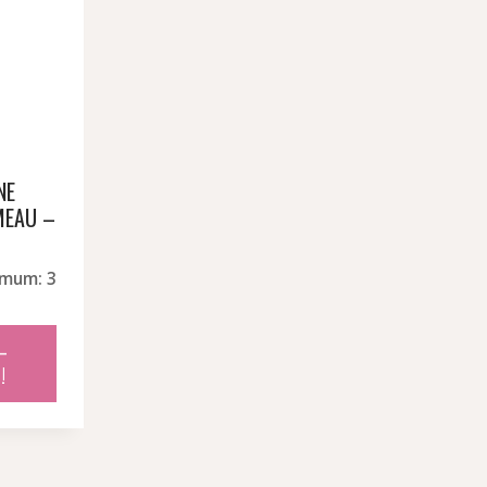
NE
MEAU –
imum: 3
el
–
!
24 €.