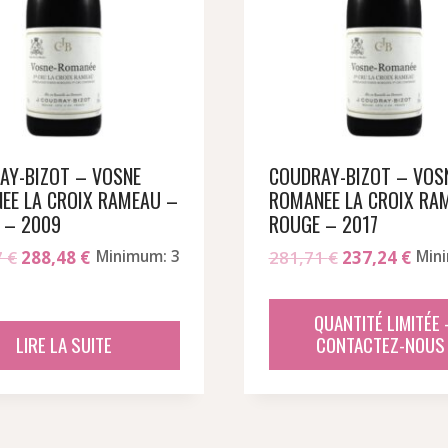
AY-BIZOT – VOSNE
COUDRAY-BIZOT – VOS
EE LA CROIX RAMEAU –
ROMANEE LA CROIX RA
 – 2009
ROUGE – 2017
Le
Le
Le
Le
7
€
288,48
€
Minimum: 3
281,71
€
237,24
€
Min
prix
prix
prix
prix
initial
actuel
initial
actu
QUANTITÉ LIMITÉE 
était :
est :
était :
est :
LIRE LA SUITE
CONTACTEZ-NOUS 
341,77 €.
288,48 €.
281,71 €.
237,